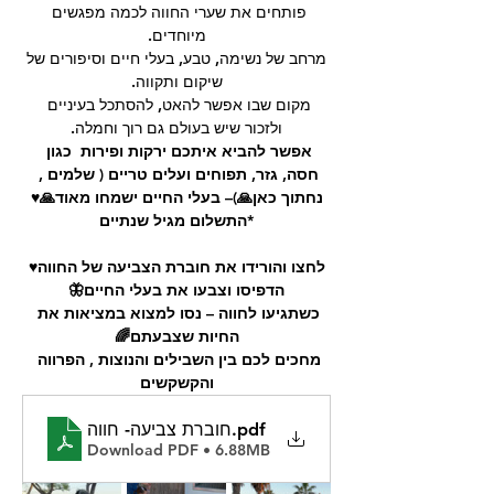
פותחים את שערי החווה לכמה מפגשים 
מיוחדים.
 מרחב של נשימה, טבע, בעלי חיים וסיפורים של 
שיקום ותקווה.
מקום שבו אפשר להאט, להסתכל בעיניים 
ולזכור שיש בעולם גם רוך וחמלה.
אפשר להביא איתכם ירקות ופירות  כגון 
חסה, גזר, תפוחים ועלים טריים ( שלמים , 
נחתוך כאן🙏)– בעלי החיים ישמחו מאוד🙏♥️
*התשלום מגיל שנתיים
לחצו והורידו את חוברת הצביעה של החווה♥️
הדפיסו וצבעו את בעלי החיים🦋
כשתגיעו לחווה – נסו למצוא במציאות את 
החיות שצבעתם🌈
מחכים לכם בין השבילים והנוצות , הפרווה 
והקשקשים
.pdf
חוברת צביעה- חווה
Download PDF • 6.88MB