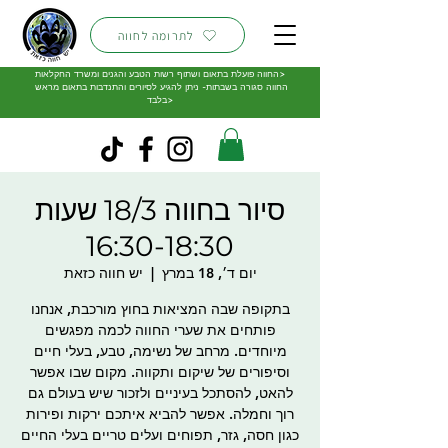
לתרומה לחווה
החווה פועלת בתאום ושתוף רשות הטבע והגנים ומשרד החקלאות>
החווה סגורה בשבתות- ניתן להגיע לסיורים והתנדבות בתאום מראש
בלבד>
סיור בחווה 18/3 שעות
16:30-18:30
יום ד׳, 18 במרץ
  |  
יש חווה כזאת
בתקופה שבה המציאות בחוץ מורכבת, אנחנו
פותחים את שערי החווה לכמה מפגשים
מיוחדים. מרחב של נשימה, טבע, בעלי חיים
וסיפורים של שיקום ותקווה. מקום שבו אפשר
להאט, להסתכל בעיניים ולזכור שיש בעולם גם
רוך וחמלה. אפשר להביא איתכם ירקות ופירות
כגון חסה, גזר, תפוחים ועלים טריים בעלי החיים