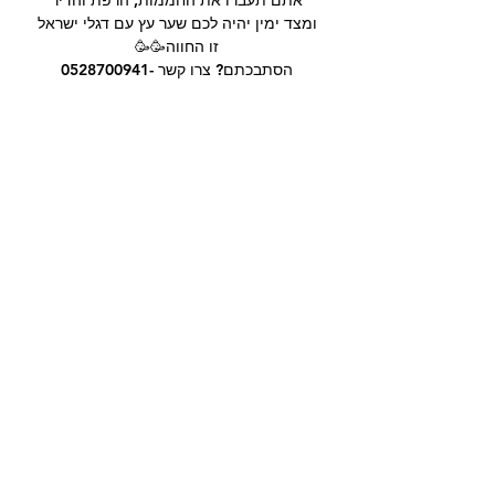
אתם תעברו את החממות, הרפת והדיר
ומצד ימין יהיה לכם שער עץ עם דגלי ישראל
זו החווה🥳🥳
הסתבכתם? צרו קשר -0528700941
שיתוף
שותפים לשיקום ולחמלה
העמותה שלנו פועלת ללא
מטרות רווח — כל תרומה
מועברת ישירות לתמיכה
בפעילות העמותה, בטיפול
בבעלי החיים ובהמשך העשייה